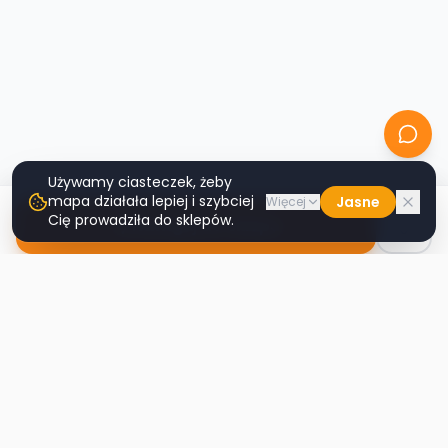
Używamy ciasteczek, żeby
mapa działała lepiej i szybciej
Jasne
Więcej
Cię prowadziła do sklepów.
Nawiguj do sklepu
Second
Handy
Największa mapa sklepów second-hand
w Polsce. Znajdź lumpeks w swoim