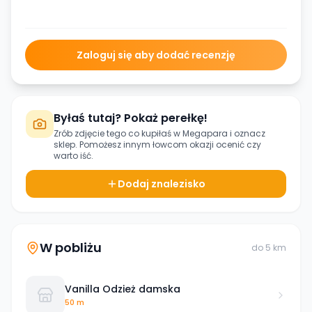
Zaloguj się aby dodać recenzję
Byłaś tutaj? Pokaż perełkę!
Zrób zdjęcie tego co kupiłaś w
Megapara
i oznacz
sklep. Pomożesz innym łowcom okazji ocenić czy
warto iść.
Dodaj znalezisko
W pobliżu
do
5
km
Vanilla Odzież damska
50 m