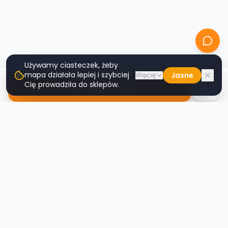
Używamy ciasteczek, żeby
mapa działała lepiej i szybciej
Jasne
Więcej
Cię prowadziła do sklepów.
Nawiguj do sklepu
Second
Handy
Największa mapa sklepów second-hand
w Polsce. Znajdź lumpeks w swoim
mieście.