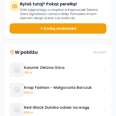
Byłaś tutaj? Pokaż perełkę!
Zrób zdjęcie tego co kupiłaś w
Kopciuszek Zielona
Góra Ogrodowa
i oznacz sklep. Pomożesz innym
łowcom okazji ocenić czy warto iść.
Dodaj znalezisko
W pobliżu
do
5
km
Kaszmir Zielona Góra
310 m
Knap Fashion - Małgorzata Barczuk
590 m
Red-Black Duńska odzież na wagę
630 m