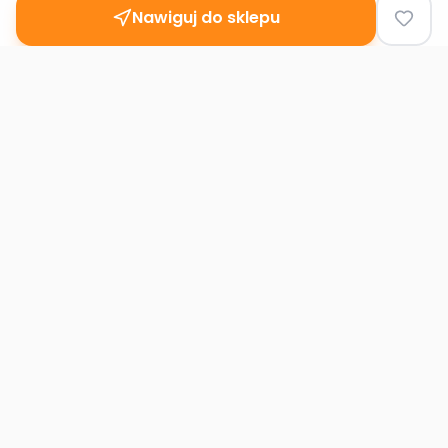
Nawiguj do sklepu
Second
Handy
Największa mapa sklepów second-hand
w Polsce. Znajdź lumpeks w swoim
mieście.
Nawigacja
Strona główna
Mapa sklepów