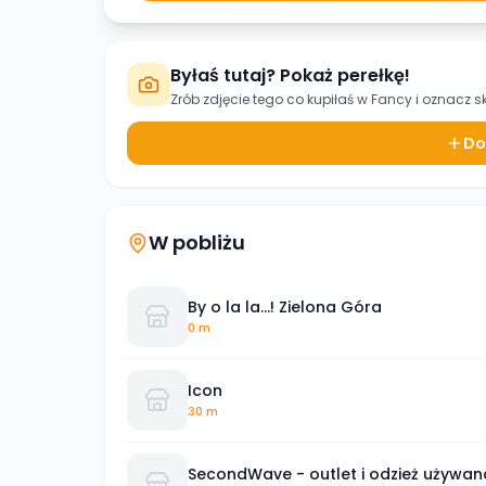
Byłaś tutaj? Pokaż perełkę!
Zrób zdjęcie tego co kupiłaś w
Fancy
i oznacz s
Do
W pobliżu
By o la la...! Zielona Góra
0 m
Icon
30 m
SecondWave - outlet i odzież używan