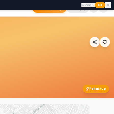
Wiecej
OK
Dodaj sklep
Zaloguj
Pokaż łup