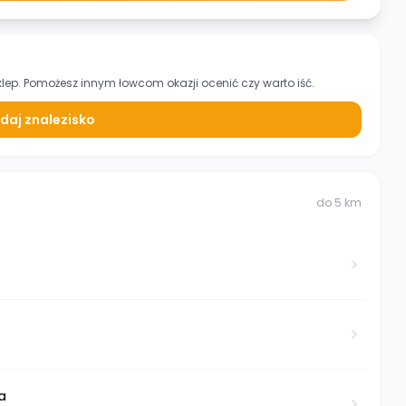
klep. Pomożesz innym łowcom okazji ocenić czy warto iść.
daj znalezisko
do
5
km
a