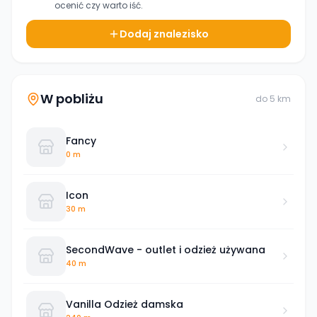
ocenić czy warto iść.
Dodaj znalezisko
W pobliżu
do
5
km
Fancy
0 m
Icon
30 m
SecondWave - outlet i odzież używana
40 m
Vanilla Odzież damska