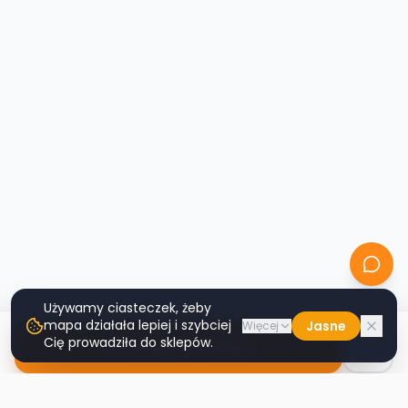
Używamy ciasteczek, żeby
mapa działała lepiej i szybciej
Jasne
Więcej
Cię prowadziła do sklepów.
Nawiguj do sklepu