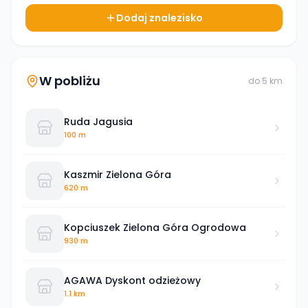
Dodaj znalezisko
W pobliżu
do
5
km
Ruda Jagusia
100 m
Kaszmir Zielona Góra
620 m
Kopciuszek Zielona Góra Ogrodowa
930 m
AGAWA Dyskont odzieżowy
1.1 km