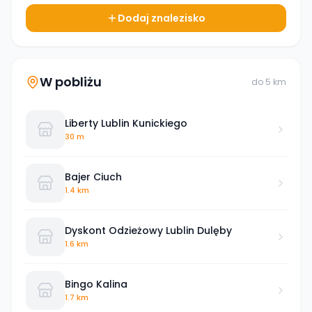
Dodaj znalezisko
W pobliżu
do
5
km
Liberty Lublin Kunickiego
30 m
Bajer Ciuch
1.4 km
Dyskont Odzieżowy Lublin Dulęby
1.6 km
Bingo Kalina
1.7 km