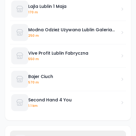
Lajla Lublin 1 Maja
170 m
Modna Odzież Używana Lublin Galeria
Wolska
250 m
Vive Profit Lublin Fabryczna
550 m
Bajer Ciuch
570 m
Second Hand 4 You
1.1 km