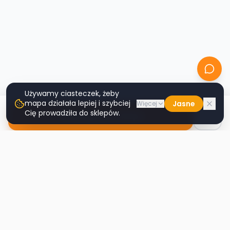
Używamy ciasteczek, żeby
mapa działała lepiej i szybciej
Jasne
Więcej
Cię prowadziła do sklepów.
Nawiguj do sklepu
Second
Handy
Największa mapa sklepów second-hand
w Polsce. Znajdź lumpeks w swoim