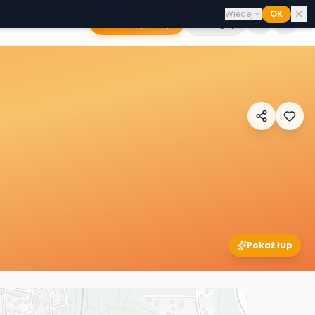
Wiecej
OK
Dodaj sklep
Zaloguj
Pokaż łup