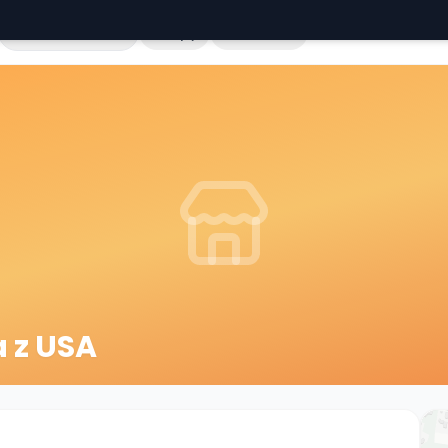
Cała Polska
Sklepy
Hurtownie
 z USA