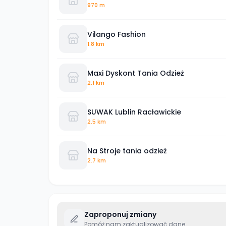
970 m
Vilango Fashion
1.8 km
Maxi Dyskont Tania Odzież
2.1 km
SUWAK Lublin Racławickie
2.5 km
Na Stroje tania odzież
2.7 km
Zaproponuj zmiany
Pomóż nam zaktualizować dane