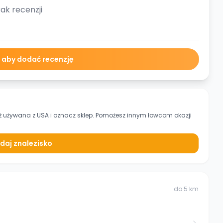
ak recenzji
ę aby dodać recenzję
ż używana z USA
i oznacz sklep. Pomożesz innym łowcom okazji
daj znalezisko
do
5
km