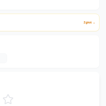
Zgłoś →