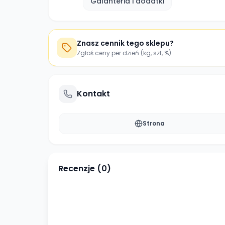
Galanteria i dodatki
Znasz cennik tego sklepu?
Zgłoś ceny per dzień (kg, szt, %)
Kontakt
Strona
Recenzje (
0
)