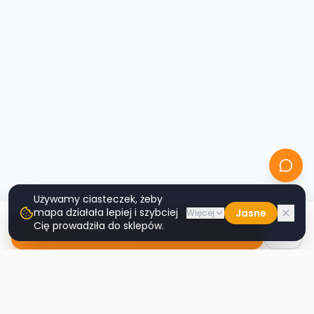
Używamy ciasteczek, żeby
mapa działała lepiej i szybciej
Jasne
Więcej
Cię prowadziła do sklepów.
Nawiguj do sklepu