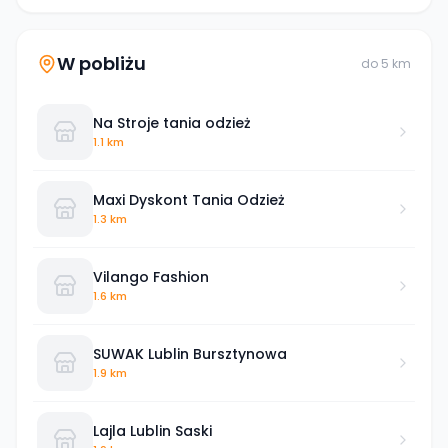
W pobliżu
do
5
km
Na Stroje tania odzież
1.1 km
Maxi Dyskont Tania Odzież
1.3 km
Vilango Fashion
1.6 km
SUWAK Lublin Bursztynowa
1.9 km
Lajla Lublin Saski