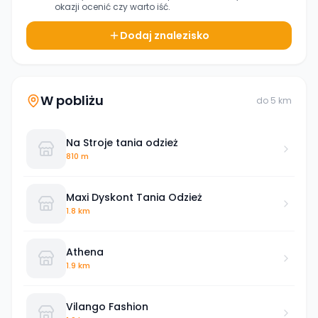
okazji ocenić czy warto iść.
Dodaj znalezisko
W pobliżu
do
5
km
Na Stroje tania odzież
810 m
Maxi Dyskont Tania Odzież
1.8 km
Athena
1.9 km
Vilango Fashion