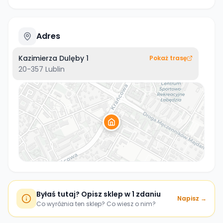
Adres
Kazimierza Dulęby 1
Pokaż trasę
20-357
Lublin
Byłaś tutaj? Opisz sklep w 1 zdaniu
Napisz →
Co wyróżnia ten sklep? Co wiesz o nim?