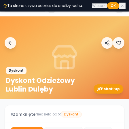
Przejdz do tresci
Ta strona uzywa cookies do analizy ruchu.
Wiecej
OK
Second
Handy
Dyskont
Dyskont Odzieżowy
Lublin Dulęby
Pokaż łup
Zamknięte
Niedziela od ❌
Dyskont