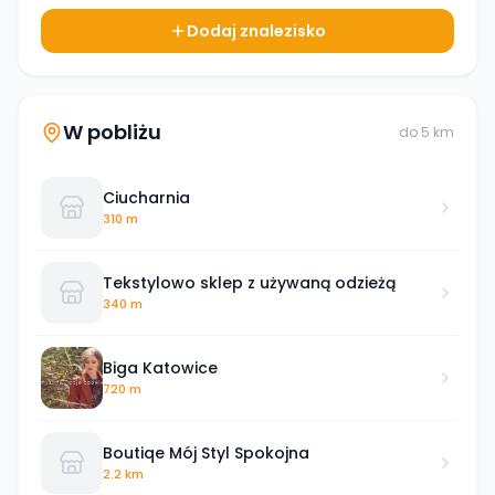
Dodaj znalezisko
W pobliżu
do
5
km
Ciucharnia
310 m
Tekstylowo sklep z używaną odzieżą
340 m
Biga Katowice
720 m
Boutiqe Mój Styl Spokojna
2.2 km