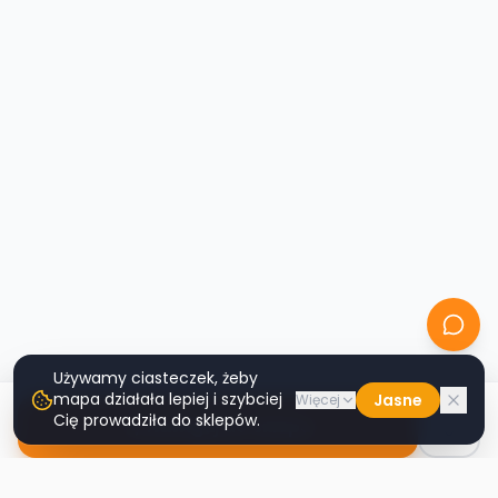
Używamy ciasteczek, żeby
mapa działała lepiej i szybciej
Jasne
Więcej
Cię prowadziła do sklepów.
Nawiguj do sklepu