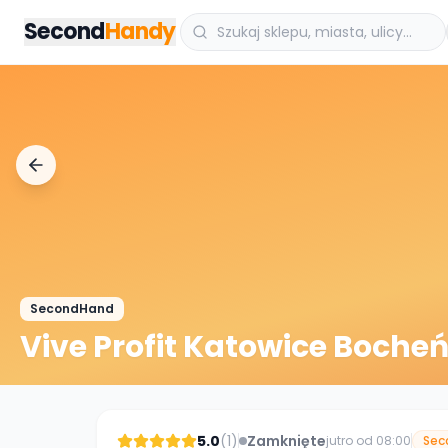
Przejdz do tresci
Second
Handy
SecondHand
Vive Profit Katowice Boche
5.0
(
1
)
Zamknięte
jutro od 08:00
Sec