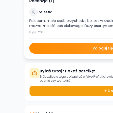
Recenzje (
1
)
Celestia
Polecam, mało osób przychodzi, bo jest w rz
można znaleźć coś ciekawego. Duży asortyme
8 gru 2023
Zaloguj si
Byłaś tutaj? Pokaż perełkę!
Zrób zdjęcie tego co kupiłaś w
Vive Profit Kato
ocenić czy warto iść.
Do