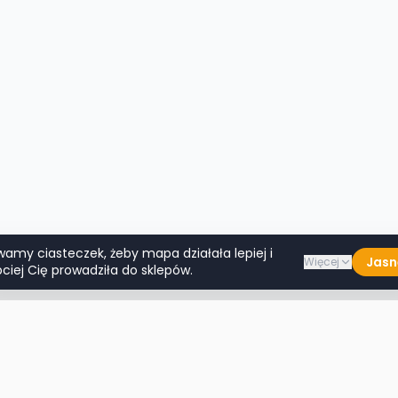
wamy ciasteczek, żeby mapa działała lepiej i
Jasn
Więcej
ciej Cię prowadziła do sklepów.