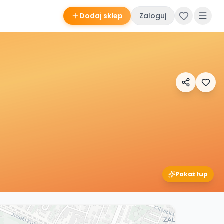
Dodaj sklep
Zaloguj
Pokaż łup