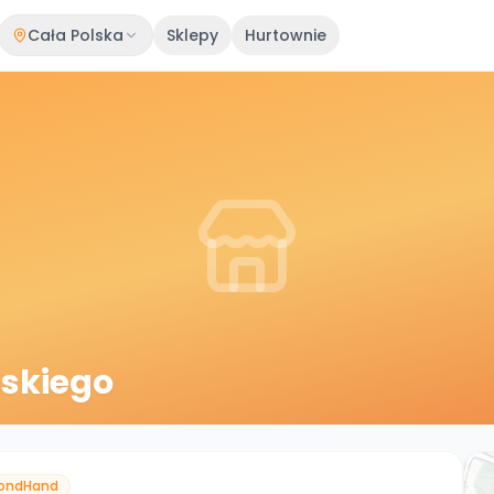
Cała Polska
Sklepy
Hurtownie
ńskiego
ondHand