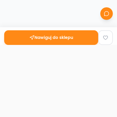
Nawiguj do sklepu
Second
Handy
Największa mapa sklepów second-hand
w Polsce. Znajdź lumpeks w swoim
mieście.