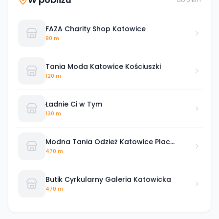
FAZA Charity Shop Katowice
90 m
Tania Moda Katowice Kościuszki
120 m
Ładnie Ci w Tym
130 m
Modna Tania Odzież Katowice Plac
Szewczyka
470 m
Butik Cyrkularny Galeria Katowicka
470 m