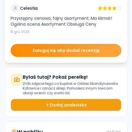
Celestia
Przystępny cenowo, fajny asortyment. Ma klimat!
Ogólna ocena Asortyment Obsługa Ceny
8 gru 2023
Zaloguj się aby dodać recenzję
Byłaś tutaj? Pokaż perełkę!
Zrób zdjęcie tego co kupiłaś w
Odzież Skandynawska
Katowice
i oznacz sklep. Pomożesz innym łowcom
okazji ocenić czy warto iść.
Dodaj znalezisko
W pobliżu
do
5
km