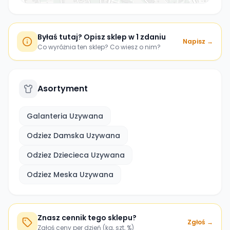
Byłaś tutaj? Opisz sklep w 1 zdaniu
Napisz →
Co wyróżnia ten sklep? Co wiesz o nim?
Asortyment
Galanteria Uzywana
Odziez Damska Uzywana
Odziez Dziecieca Uzywana
Odziez Meska Uzywana
Znasz cennik tego sklepu?
Zgłoś →
Zgłoś ceny per dzień (kg, szt, %)