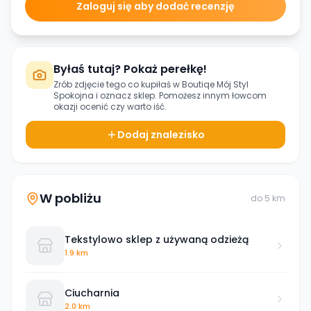
Zaloguj się aby dodać recenzję
Byłaś tutaj? Pokaż perełkę!
Zrób zdjęcie tego co kupiłaś w
Boutiqe Mój Styl
Spokojna
i oznacz sklep. Pomożesz innym łowcom
okazji ocenić czy warto iść.
Dodaj znalezisko
W pobliżu
do
5
km
Tekstylowo sklep z używaną odzieżą
1.9 km
Ciucharnia
2.0 km