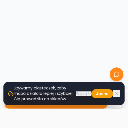
Używamy ciasteczek, żeby
mapa działała lepiej i szybciej
Jasne
Więcej
Cię prowadziła do sklepów.
Nawiguj do sklepu