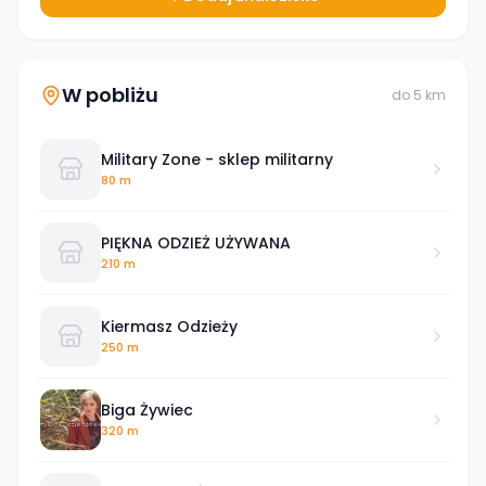
W pobliżu
do
5
km
Military Zone - sklep militarny
80 m
PIĘKNA ODZIEŻ UŻYWANA
210 m
Kiermasz Odzieży
250 m
Biga Żywiec
320 m