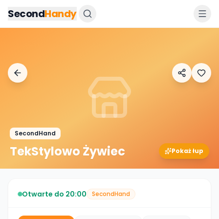
Przejdz do tresci
Second
Handy
SecondHand
TekStylowo Żywiec
Pokaż łup
Otwarte do 20:00
SecondHand