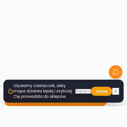
Używamy ciasteczek, żeby
mapa działała lepiej i szybciej
Jasne
Więcej
Cię prowadziła do sklepów.
Nawiguj do sklepu