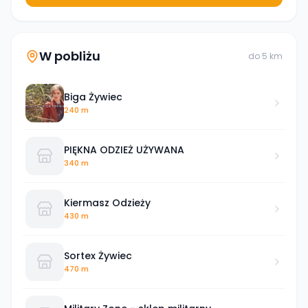
W pobliżu
do
5
km
Biga Żywiec
240 m
PIĘKNA ODZIEŻ UŻYWANA
340 m
Kiermasz Odzieży
430 m
Sortex Żywiec
470 m