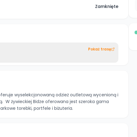
Zamknięte
Pokaż trasę
p oferuje wyselekcjonowaną odzież outletową wycenioną i
ą. W żywieckiej Bidze oferowana jest szeroka gama
arkowe torebki, portfele i biżuteria.