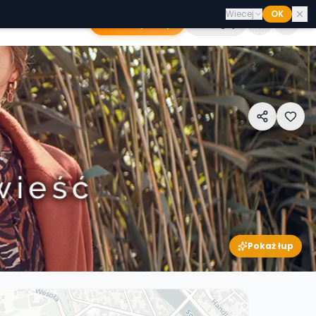
Wiecej
OK
Dodaj sklep
Zaloguj
Pokaż łup