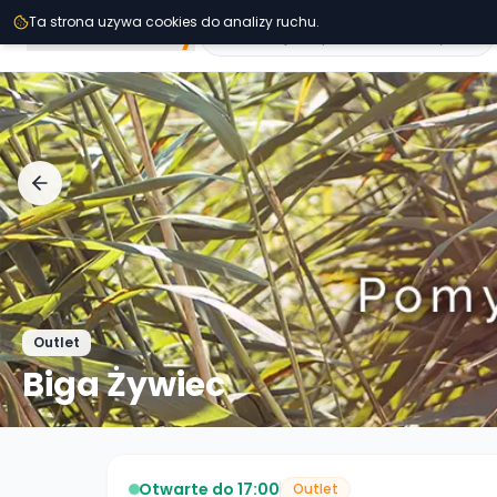
Przejdz do tresci
Ta strona uzywa cookies do analizy ruchu.
Second
Handy
Outlet
Biga Żywiec
Otwarte do 17:00
Outlet