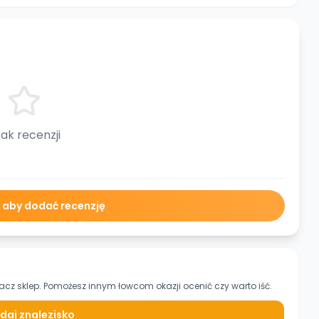
ak recenzji
ę aby dodać recenzję
acz sklep. Pomożesz innym łowcom okazji ocenić czy warto iść.
daj znalezisko