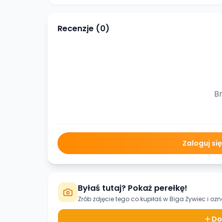
Recenzje (
0
)
Br
Zaloguj si
Byłaś tutaj? Pokaż perełkę!
Zrób zdjęcie tego co kupiłaś w
Biga Żywiec
i ozn
Do