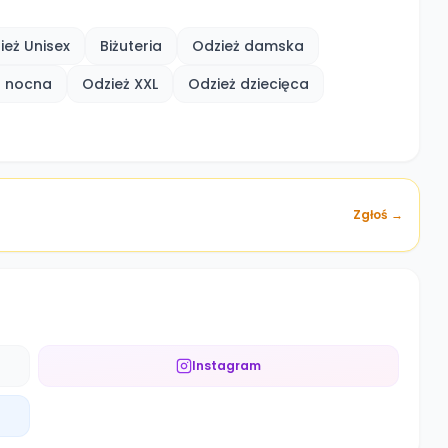
ież Unisex
Biżuteria
Odzież damska
eż nocna
Odzież XXL
Odzież dziecięca
Zgłoś →
Instagram