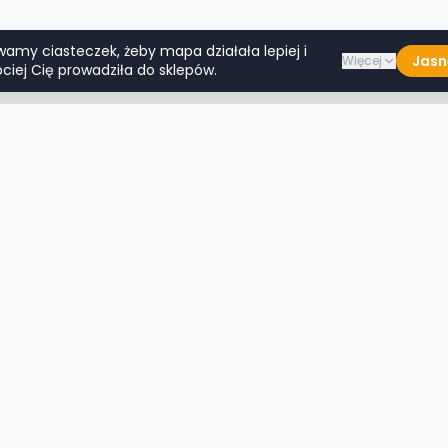
wamy ciasteczek, żeby mapa działała lepiej i
Jasn
Więcej
ciej Cię prowadziła do sklepów.
Lumpeksy w miastach
Więcej m
Warszawa
Lublin
Kraków
Katowice
Wrocław
Białystok
Poznań
Toruń
Łódź
Rzeszów
Gdańsk
Kielce