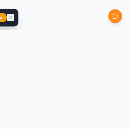
e
iast
Kontakt
marcin@secondhandy.com.pl
Polityka prywatności
Regulamin