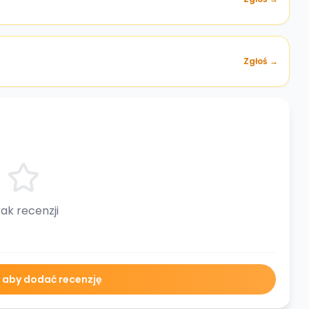
Zgłoś →
ak recenzji
ę aby dodać recenzję