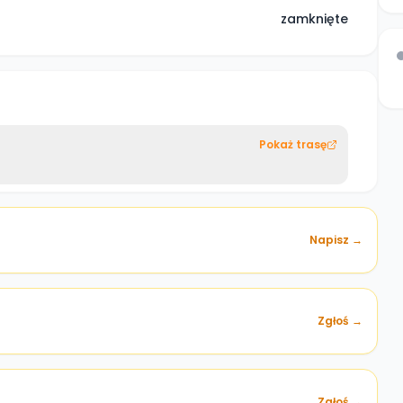
zamknięte
Pokaż trasę
Napisz →
Zgłoś →
)
Zgłoś →