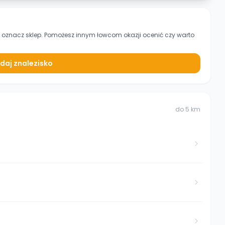
i oznacz sklep. Pomożesz innym łowcom okazji ocenić czy warto
daj znalezisko
do
5
km