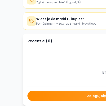
Zgłoś ceny per dzień (kg, szt, %)
Wiesz jakie marki tu kupisz?
Pomóż innym - zaznacz marki i typ sklepu
Recenzje (
0
)
Br
Zaloguj si