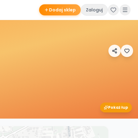
Dodaj sklep
Zaloguj
Pokaż łup