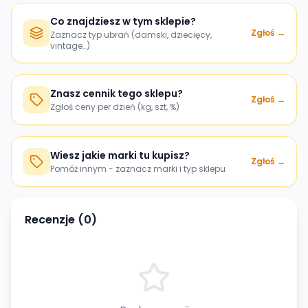
Co znajdziesz w tym sklepie?
Zgłoś →
Zaznacz typ ubrań (damski, dziecięcy,
vintage…)
Znasz cennik tego sklepu?
Zgłoś →
Zgłoś ceny per dzień (kg, szt, %)
Wiesz jakie marki tu kupisz?
Zgłoś →
Pomóż innym - zaznacz marki i typ sklepu
Recenzje (
0
)