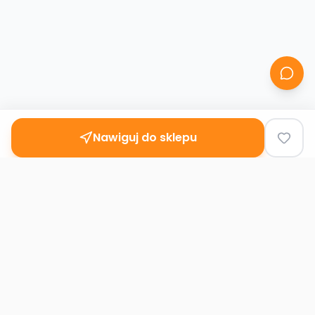
Nawiguj do sklepu
Second
Handy
Największa mapa sklepów second-hand
w Polsce. Znajdź lumpeks w swoim
mieście.