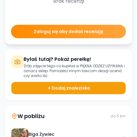
Brak recenzji
Zaloguj się aby dodać recenzję
Byłaś tutaj? Pokaż perełkę!
Zrób zdjęcie tego co kupiłaś w
PIĘKNA ODZIEŻ UŻYWANA
i
oznacz sklep. Pomożesz innym łowcom okazji ocenić
czy warto iść.
Dodaj znalezisko
W pobliżu
do
5
km
Biga Żywiec