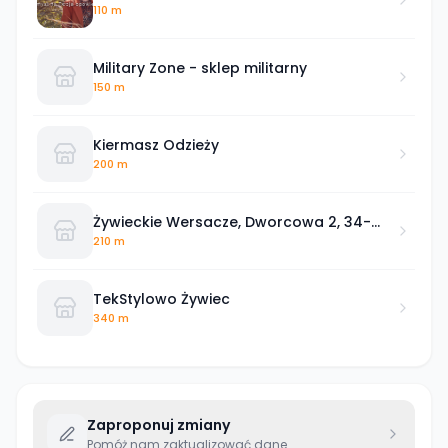
110 m
Military Zone - sklep militarny
150 m
Kiermasz Odzieży
200 m
Żywieckie Wersacze, Dworcowa 2, 34-
300 Живец
210 m
TekStylowo Żywiec
340 m
Zaproponuj zmiany
Pomóż nam zaktualizować dane