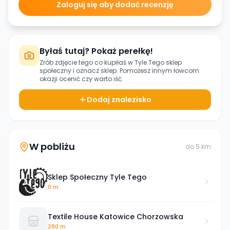
Zaloguj się aby dodać recenzję
Byłaś tutaj? Pokaż perełkę!
Zrób zdjęcie tego co kupiłaś w
Tyle Tego sklep
społeczny
i oznacz sklep. Pomożesz innym łowcom
okazji ocenić czy warto iść.
Dodaj znalezisko
W pobliżu
do
5
km
Sklep Społeczny Tyle Tego
0 m
Textile House Katowice Chorzowska
280 m