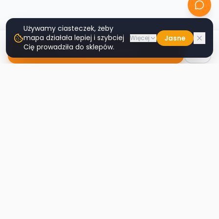
Używamy ciasteczek, żeby
mapa działała lepiej i szybciej
Jasne
Więcej
Cię prowadziła do sklepów.
Nawiguj do sklepu
Second
Handy
Największa mapa sklepów second-hand
w Polsce. Znajdź lumpeks w swoim
mieście.
Nawigacja