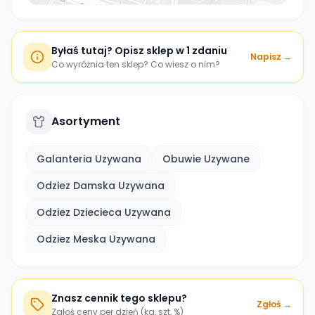
Byłaś tutaj? Opisz sklep w 1 zdaniu
Napisz →
Co wyróżnia ten sklep? Co wiesz o nim?
Asortyment
Galanteria Uzywana
Obuwie Uzywane
Odziez Damska Uzywana
Odziez Dziecieca Uzywana
Odziez Meska Uzywana
Znasz cennik tego sklepu?
Zgłoś →
Zgłoś ceny per dzień (kg, szt, %)