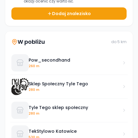
okazji ocenić czy warto iść.
Dodaj znalezisko
W pobliżu
do
5
km
Pow_secondhand
260 m
Sklep Społeczny Tyle Tego
280 m
Tyle Tego sklep społeczny
280 m
TekStylowo Katowice
530 m