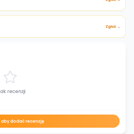
Zgłoś →
ak recenzji
ę aby dodać recenzję