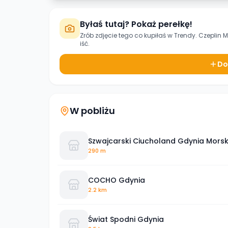
Byłaś tutaj? Pokaż perełkę!
Zrób zdjęcie tego co kupiłaś w
Trendy. Czeplin M
iść.
Do
W pobliżu
Szwajcarski Ciucholand Gdynia Mors
290 m
COCHO Gdynia
2.2 km
Świat Spodni Gdynia