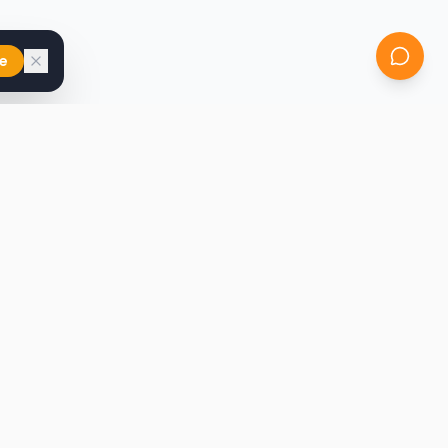
e
iast
Kontakt
marcin@secondhandy.com.pl
Polityka prywatności
Regulamin