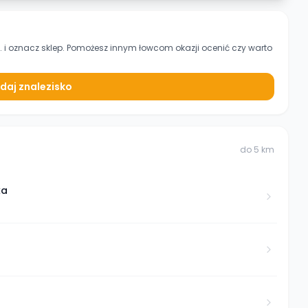
.
i oznacz sklep. Pomożesz innym łowcom okazji ocenić czy warto
daj znalezisko
do
5
km
ka