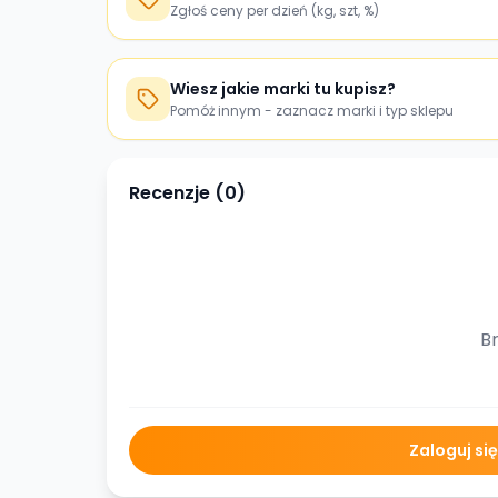
Zgłoś ceny per dzień (kg, szt, %)
Wiesz jakie marki tu kupisz?
Pomóż innym - zaznacz marki i typ sklepu
Recenzje (
0
)
Br
Zaloguj si