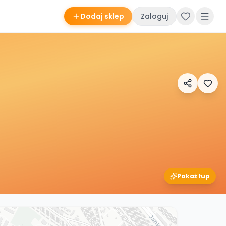
Dodaj sklep
Zaloguj
Pokaż łup