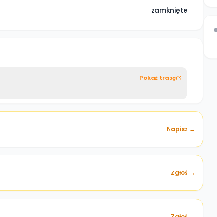
zamknięte
Pokaż trasę
Napisz →
Zgłoś →
)
Zgłoś →