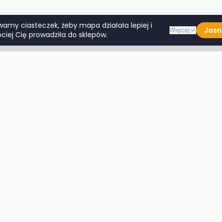
wamy ciasteczek, żeby mapa działała lepiej i
Jasn
Więcej
ciej Cię prowadziła do sklepów.
Lumpeksy w miastach
Więcej m
Warszawa
Lublin
Kraków
Katowice
Wrocław
Białystok
Poznań
Toruń
Łódź
Rzeszów
Gdańsk
Kielce