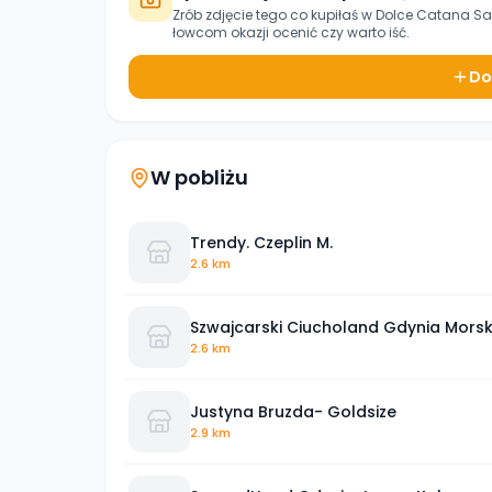
Zrób zdjęcie tego co kupiłaś w
Dolce Catana Sa
łowcom okazji ocenić czy warto iść.
Do
W pobliżu
Trendy. Czeplin M.
2.6 km
Szwajcarski Ciucholand Gdynia Mors
2.6 km
Justyna Bruzda- Goldsize
2.9 km