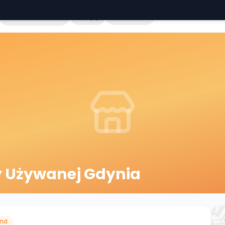
Cała Polska
Sklepy
Hurtownie
y Używanej Gdynia
nd