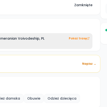
Zamknięte
omeranian Voivodeship, PL
Pokaż trasę
Napisz →
ież damska
Obuwie
Odzież dziecięca