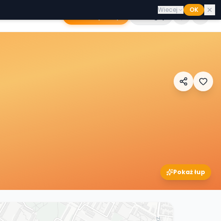
Wiecej
OK
Dodaj sklep
Zaloguj
Pokaż łup