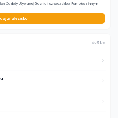
lon Odzieży Używanej Gdynia
i oznacz sklep. Pomożesz innym
daj znalezisko
do
5
km
ka