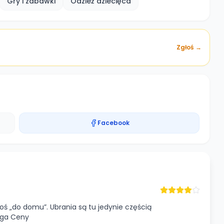
Gry i zabawki
Odzież dziecięca
Zgłoś →
Facebook
oś „do domu”. Ubrania są tu jedynie częścią
uga Ceny