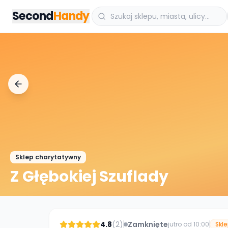
Przejdz do tresci
Second
Handy
Sklep charytatywny
Z Głębokiej Szuflady
4.8
(
2
)
Zamknięte
jutro od 10:00
Skl