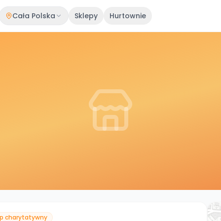
Cała Polska
Sklepy
Hurtownie
ep charytatywny