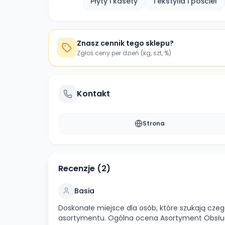
Płyty i kasety
Tekstylia i pościel
Znasz cennik tego sklepu?
Zgłoś ceny per dzień (kg, szt, %)
Kontakt
Strona
Recenzje (
2
)
Basia
Doskonałe miejsce dla osób, które szukają czeg
asortymentu. Ogólna ocena Asortyment Obsł