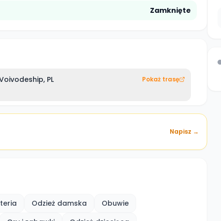
Zamknięte
Voivodeship, PL
Pokaż trasę
Napisz →
teria
Odzież damska
Obuwie