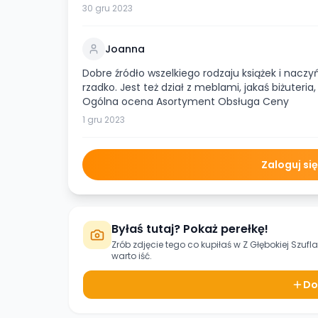
30 gru 2023
Joanna
Dobre źródło wszelkiego rodzaju książek i nacz
rzadko. Jest też dział z meblami, jakaś biżuteri
Ogólna ocena Asortyment Obsługa Ceny
1 gru 2023
Zaloguj si
Byłaś tutaj? Pokaż perełkę!
Zrób zdjęcie tego co kupiłaś w
Z Głębokiej Szufl
warto iść.
Do