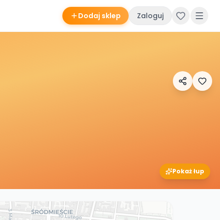
Dodaj sklep
Zaloguj
Pokaż łup