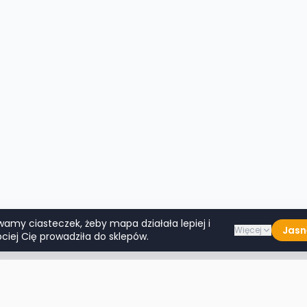
wamy ciasteczek, żeby mapa działała lepiej i
Jasn
Więcej
ciej Cię prowadziła do sklepów.