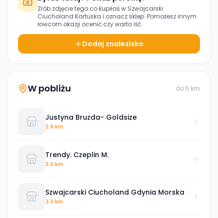
Zrób zdjęcie tego co kupiłaś w
Szwajcarski
Ciucholand Kartuska
i oznacz sklep. Pomożesz innym
łowcom okazji ocenić czy warto iść.
Dodaj znalezisko
W pobliżu
do
5
km
Justyna Bruzda- Goldsize
2.9 km
Trendy. Czeplin M.
3.0 km
Szwajcarski Ciucholand Gdynia Morska
3.3 km