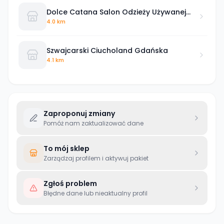
Dolce Catana Salon Odzieży Używanej
Gdynia
4.0 km
Szwajcarski Ciucholand Gdańska
4.1 km
Zaproponuj zmiany
Pomóż nam zaktualizować dane
To mój sklep
Zarządzaj profilem i aktywuj pakiet
Zgłoś problem
Błędne dane lub nieaktualny profil