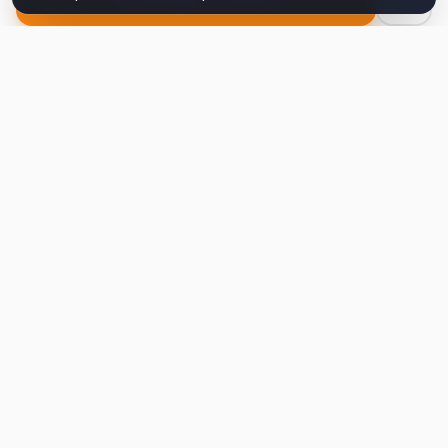
Second
Handy
Największa mapa sklepów second-hand
w Polsce. Znajdź lumpeks w swoim
mieście.
Nawigacja
Strona główna
Mapa sklepów
Artykuły