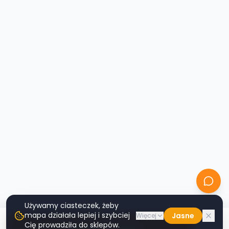
Używamy ciasteczek, żeby
mapa działała lepiej i szybciej
Jasne
Więcej
Cię prowadziła do sklepów.
Nawiguj do sklepu