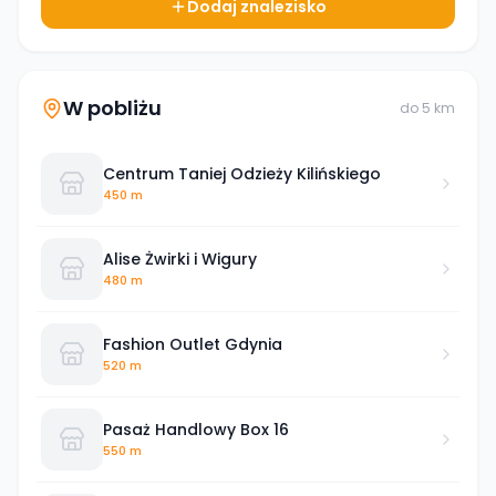
Dodaj znalezisko
W pobliżu
do
5
km
Centrum Taniej Odzieży Kilińskiego
450 m
Alise Żwirki i Wigury
480 m
Fashion Outlet Gdynia
520 m
Pasaż Handlowy Box 16
550 m