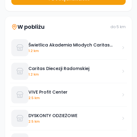
W pobliżu
do
5
km
Świetlica Akademia Młodych Caritas
Diecezji Radomskiej
1.2 km
Caritas Diecezji Radomskiej
1.2 km
VIVE Profit Center
2.5 km
DYSKONTY ODZIEŻOWE
2.5 km