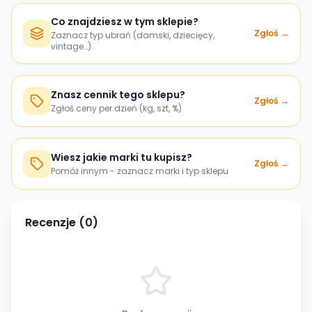
Co znajdziesz w tym sklepie?
Zgłoś →
Zaznacz typ ubrań (damski, dziecięcy,
vintage…)
Znasz cennik tego sklepu?
Zgłoś →
Zgłoś ceny per dzień (kg, szt, %)
Wiesz jakie marki tu kupisz?
Zgłoś →
Pomóż innym - zaznacz marki i typ sklepu
Recenzje (
0
)