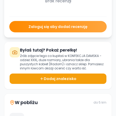
Brak recenzji
Zaloguj się aby dodać recenzję
Byłaś tutaj? Pokaż perełkę!
Zrób zdjęcie tego co kupiłaś w
KONFEKCJA DAMSKA -
odzież XXXL, duże rozmiary, ubrania także dla
puszystych kobiet (Radom)
i oznacz sklep. Pomożesz
innym łowcom okazji ocenić czy warto iść.
Dodaj znalezisko
W pobliżu
do
5
km