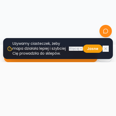
Używamy ciasteczek, żeby
mapa działała lepiej i szybciej
Jasne
Więcej
Cię prowadziła do sklepów.
Nawiguj do sklepu
Second
Handy
Największa mapa sklepów second-hand
w Polsce. Znajdź lumpeks w swoim
mieście.