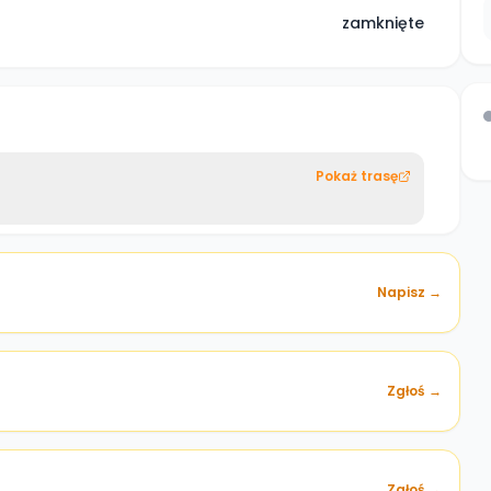
zamknięte
Pokaż trasę
Napisz →
Zgłoś →
)
Zgłoś →