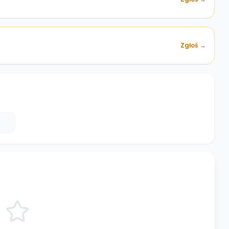
Zgłoś →