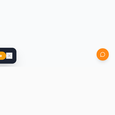
e
iast
Kontakt
marcin@secondhandy.com.pl