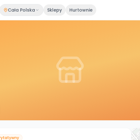
Cała Polska
Sklepy
Hurtownie
j
arytatywny