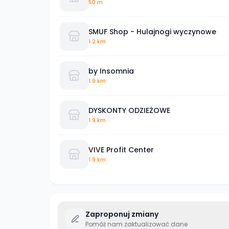
50 m
SMUF Shop - Hulajnogi wyczynowe
1.2 km
by Insomnia
1.9 km
DYSKONTY ODZIEŻOWE
1.9 km
VIVE Profit Center
1.9 km
Zaproponuj zmiany
Pomóż nam zaktualizować dane