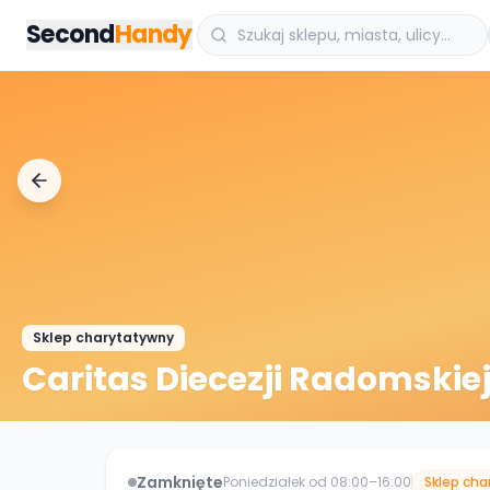
Przejdz do tresci
Second
Handy
Sklep charytatywny
Caritas Diecezji Radomskie
Zamknięte
Poniedziałek od 08:00–16:00
Sklep ch