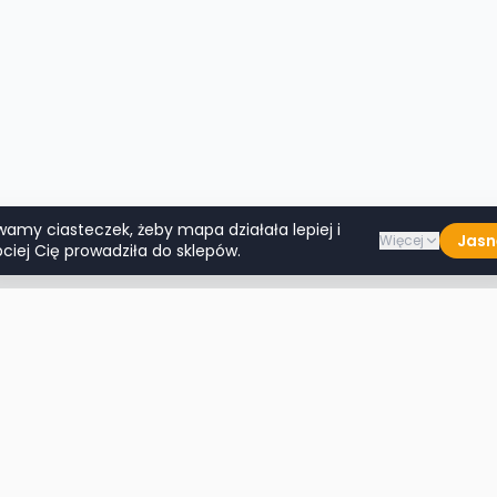
wamy ciasteczek, żeby mapa działała lepiej i
Jasn
Więcej
ciej Cię prowadziła do sklepów.
Lumpeksy w miastach
Więcej m
Warszawa
Lublin