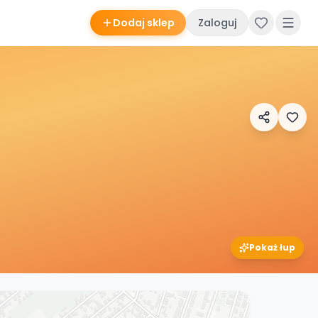
Dodaj sklep
Zaloguj
Pokaż łup