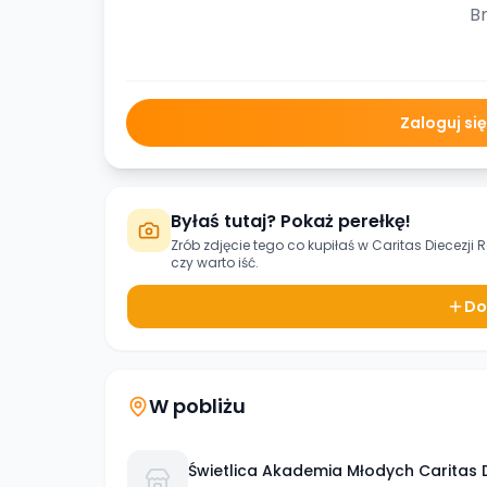
Br
Zaloguj si
Byłaś tutaj? Pokaż perełkę!
Zrób zdjęcie tego co kupiłaś w
Caritas Diecezji
czy warto iść.
Do
W pobliżu
Świetlica Akademia Młodych Caritas D