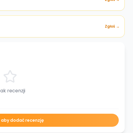
Zgłoś →
ak recenzji
ę aby dodać recenzję