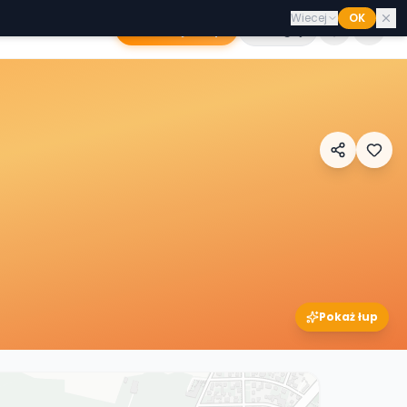
Wiecej
OK
Dodaj sklep
Zaloguj
Pokaż łup