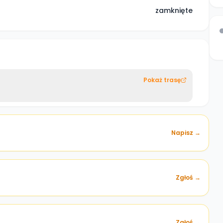
zamknięte
Pokaż trasę
Napisz →
Zgłoś →
)
Zgłoś →