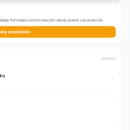
sklep. Pomożesz innym łowcom okazji ocenić czy warto iść.
daj znalezisko
do
5
km
rka