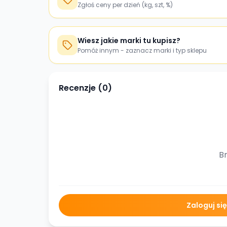
Zgłoś ceny per dzień (kg, szt, %)
Wiesz jakie marki tu kupisz?
Pomóż innym - zaznacz marki i typ sklepu
Recenzje (
0
)
Br
Zaloguj si