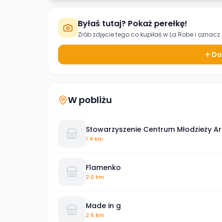
Byłaś tutaj? Pokaż perełkę!
Zrób zdjęcie tego co kupiłaś w
La Robe
i oznacz 
Do
W pobliżu
Stowarzyszenie Centrum Młodzieży A
1.4 km
Flamenko
2.0 km
Made in g
2.6 km