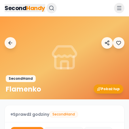
Przejdz do tresci
Second
Handy
SecondHand
Flamenko
Pokaż łup
Sprawdź godziny
SecondHand