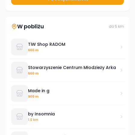
W pobliżu
do
5
km
TiW Shop RADOM
660 m
Stowarzyszenie Centrum Młodzieży Arka
660 m
Made in g
900 m
by Insomnia
1.0 km