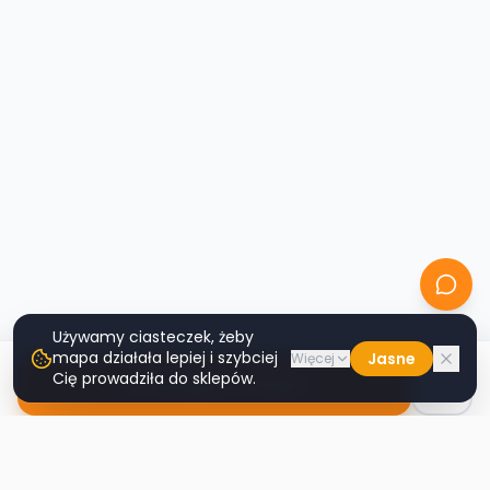
Używamy ciasteczek, żeby
mapa działała lepiej i szybciej
Jasne
Więcej
Cię prowadziła do sklepów.
Nawiguj do sklepu