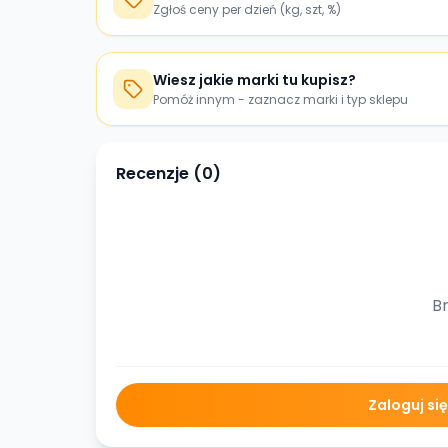
Zgłoś ceny per dzień (kg, szt, %)
Wiesz jakie marki tu kupisz?
Pomóż innym - zaznacz marki i typ sklepu
Recenzje (
0
)
Br
Zaloguj si