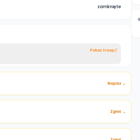
zamknięte
Pokaż trasę
Napisz →
Zgłoś →
)
Zgłoś →