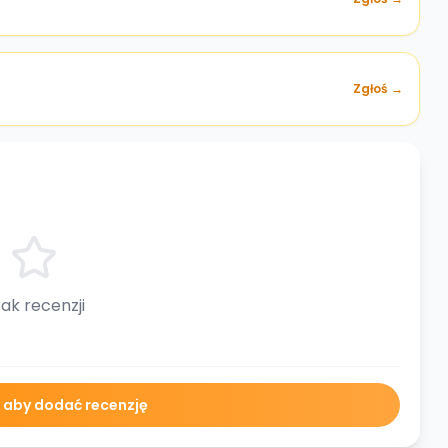
Zgłoś →
ak recenzji
ę aby dodać recenzję