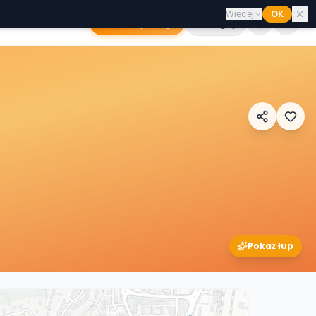
Wiecej
OK
Dodaj sklep
Zaloguj
Pokaż łup