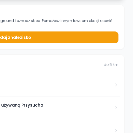
erground
i oznacz sklep. Pomożesz innym łowcom okazji ocenić
daj znalezisko
do
5
km
ą używaną Przysucha