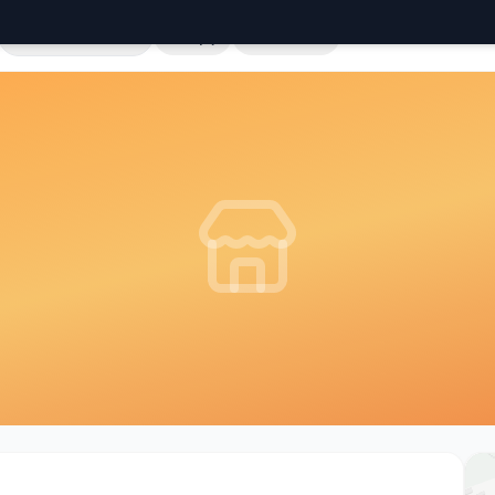
Cała Polska
Sklepy
Hurtownie