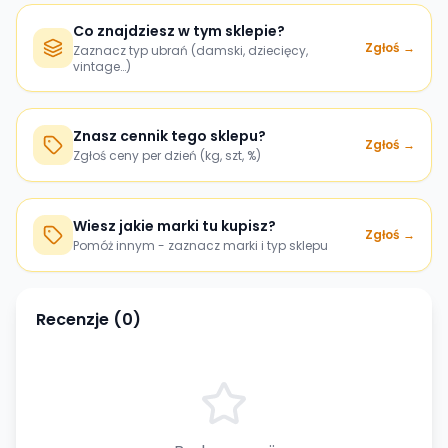
Co znajdziesz w tym sklepie?
Zgłoś →
Zaznacz typ ubrań (damski, dziecięcy,
vintage…)
Znasz cennik tego sklepu?
Zgłoś →
Zgłoś ceny per dzień (kg, szt, %)
Wiesz jakie marki tu kupisz?
Zgłoś →
Pomóż innym - zaznacz marki i typ sklepu
Recenzje (
0
)