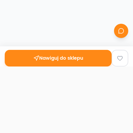
Nawiguj do sklepu
Second
Handy
Największa mapa sklepów second-hand
w Polsce. Znajdź lumpeks w swoim
mieście.