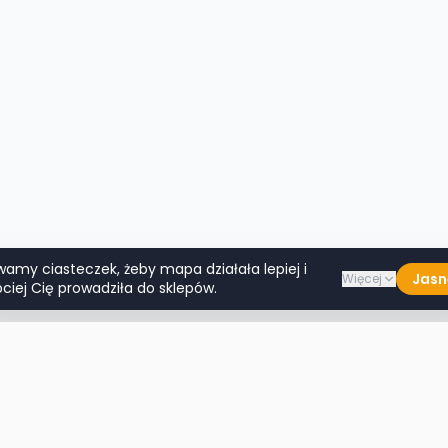
wamy ciasteczek, żeby mapa działała lepiej i
Jasn
Więcej
ciej Cię prowadziła do sklepów.