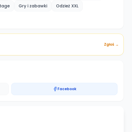
ntage
Gry i zabawki
Odzież XXL
Zgłoś →
Facebook