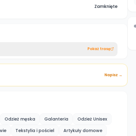
Zamknięte
Pokaż trasę
Napisz →
Odzież męska
Galanteria
Odzież Unisex
wie
Tekstylia i pościel
Artykuły domowe