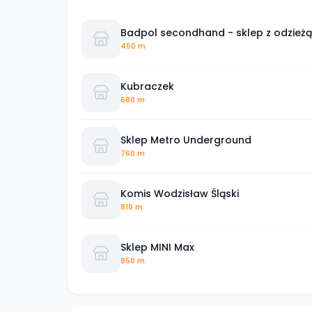
Badpol secondhand - sklep z odzież
450 m
Kubraczek
680 m
Sklep Metro Underground
760 m
Komis Wodzisław Śląski
810 m
Sklep MINI Max
850 m