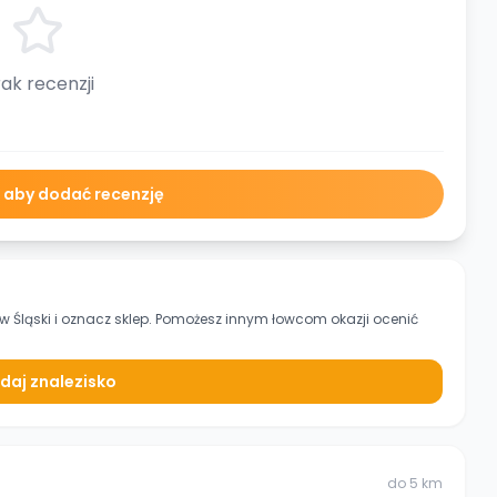
ak recenzji
ę aby dodać recenzję
 Śląski
i oznacz sklep. Pomożesz innym łowcom okazji ocenić
daj znalezisko
do
5
km