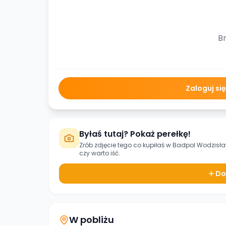
Br
Zaloguj si
Byłaś tutaj? Pokaż perełkę!
Zrób zdjęcie tego co kupiłaś w
Badpol Wodzisław
czy warto iść.
Do
W pobliżu