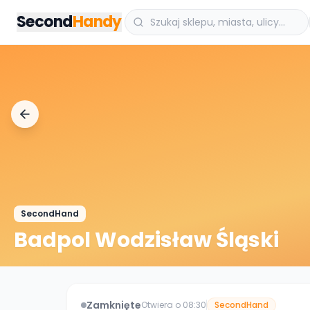
Przejdz do tresci
Second
Handy
SecondHand
Badpol Wodzisław Śląski
Zamknięte
Otwiera o 08:30
SecondHand