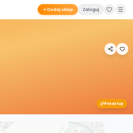
Dodaj sklep
Zaloguj
Pokaż łup