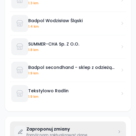
1.3 km
Badpol Wodzisław Śląski
1.4 km
SUMMER-CHA Sp. Z O.O.
1.8 km
Badpol secondhand - sklep z odzieżą
używaną Przysucha
1.9 km
Tekstylowo Radlin
1.9 km
Zaproponuj zmiany
Pomóż nam zaktualizować dane