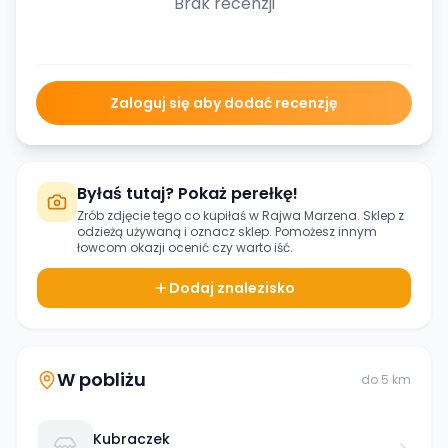
Brak recenzji
Zaloguj się aby dodać recenzję
Byłaś tutaj? Pokaż perełkę!
Zrób zdjęcie tego co kupiłaś w
Rajwa Marzena. Sklep z
odzieżą używaną
i oznacz sklep. Pomożesz innym
łowcom okazji ocenić czy warto iść.
Dodaj znalezisko
W pobliżu
do
5
km
Kubraczek