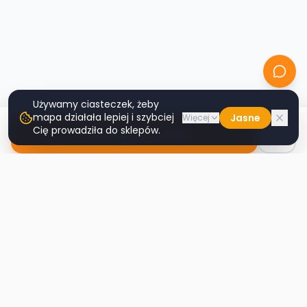
Używamy ciasteczek, żeby
mapa działała lepiej i szybciej
Jasne
Więcej
Cię prowadziła do sklepów.
Nawiguj do sklepu
Second
Handy
Największa mapa sklepów second-hand
w Polsce. Znajdź lumpeks w swoim
mieście.