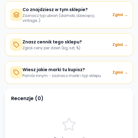
Co znajdziesz w tym sklepie?
Zgłoś →
Zaznacz typ ubrań (damski, dziecięcy,
vintage…)
Znasz cennik tego sklepu?
Zgłoś →
Zgłoś ceny per dzień (kg, szt, %)
Wiesz jakie marki tu kupisz?
Zgłoś →
Pomóż innym - zaznacz marki i typ sklepu
Recenzje (
0
)