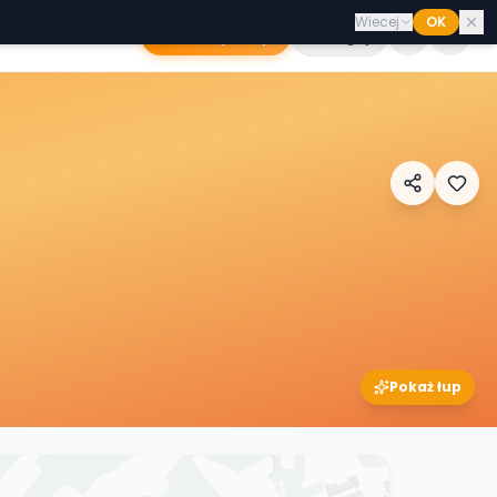
Wiecej
OK
Dodaj sklep
Zaloguj
Pokaż łup