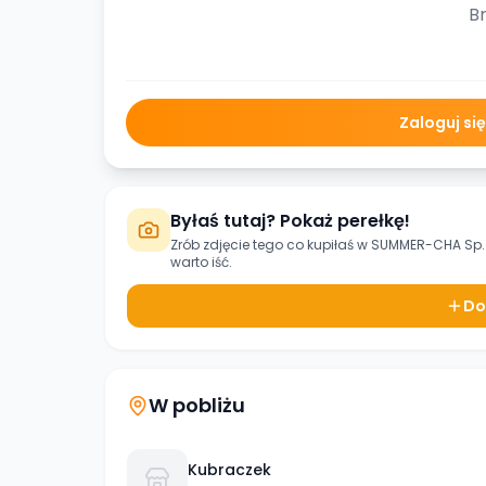
Br
Zaloguj si
Byłaś tutaj? Pokaż perełkę!
Zrób zdjęcie tego co kupiłaś w
SUMMER-CHA Sp. 
warto iść.
Do
W pobliżu
Kubraczek