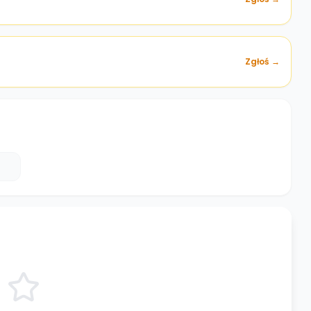
Zgłoś →