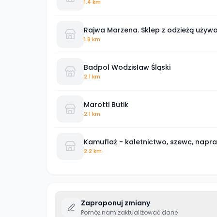
1.4 km
Rajwa Marzena. Sklep z odzieżą używ
1.8 km
Badpol Wodzisław Śląski
2.1 km
Marotti Butik
2.1 km
Kamuflaż - kaletnictwo, szewc, nap
2.2 km
Zaproponuj zmiany
Pomóż nam zaktualizować dane