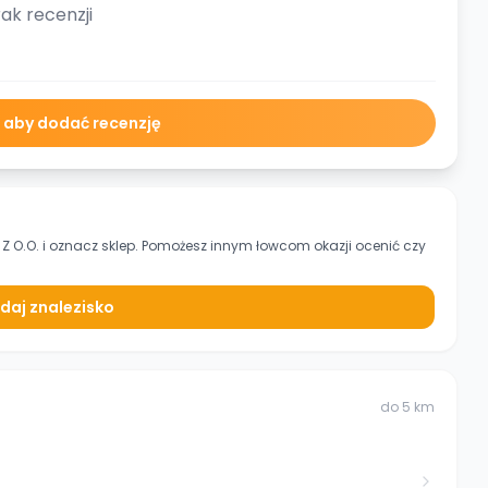
ak recenzji
ę aby dodać recenzję
Z O.O.
i oznacz sklep. Pomożesz innym łowcom okazji ocenić czy
daj znalezisko
do
5
km