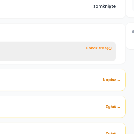
zamknięte
Pokaż trasę
Napisz →
Zgłoś →
)
Zgłoś →