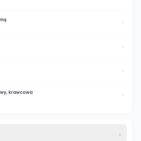
aną
rawy, krawcowa