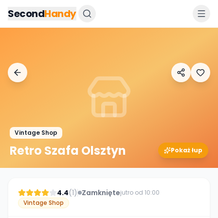
Przejdz do tresci
Second
Handy
Vintage Shop
Retro Szafa Olsztyn
Pokaż łup
4.4
(
1
)
Zamknięte
jutro od 10:00
Vintage Shop