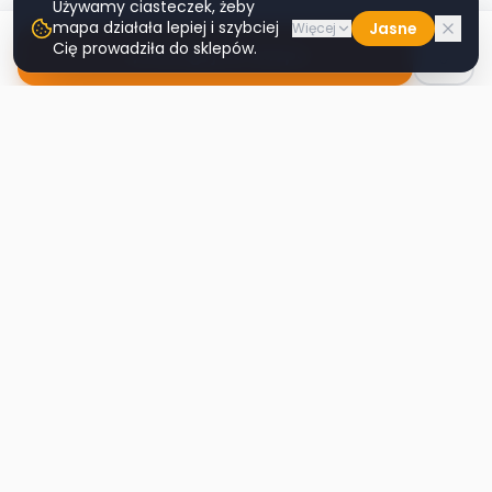
Używamy ciasteczek, żeby
mapa działała lepiej i szybciej
Jasne
Więcej
Cię prowadziła do sklepów.
Nawiguj do sklepu
Second
Handy
Największa mapa sklepów second-hand
w Polsce. Znajdź lumpeks w swoim
mieście.
Nawigacja
Strona główna