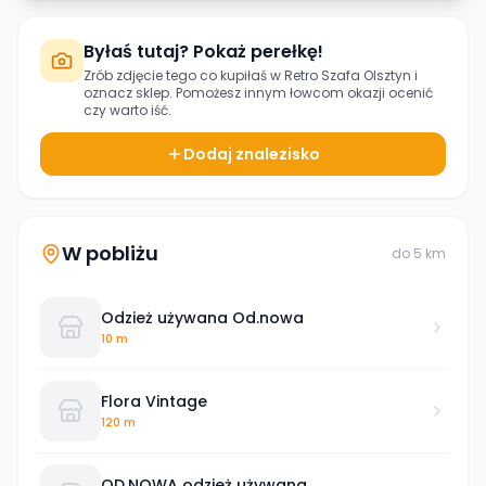
Byłaś tutaj? Pokaż perełkę!
Zrób zdjęcie tego co kupiłaś w
Retro Szafa Olsztyn
i
oznacz sklep. Pomożesz innym łowcom okazji ocenić
czy warto iść.
Dodaj znalezisko
W pobliżu
do
5
km
Odzież używana Od.nowa
10 m
Flora Vintage
120 m
OD.NOWA odzież używana