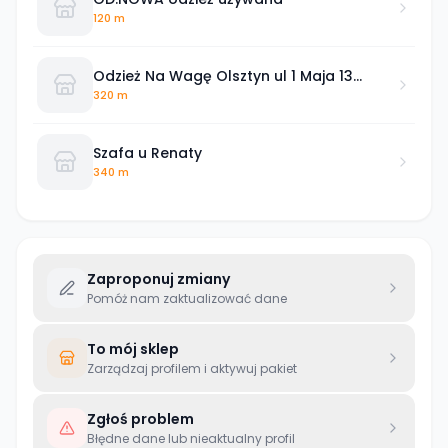
120 m
Odzież Na Wagę Olsztyn ul 1 Maja 13
BIKA13
320 m
Szafa u Renaty
340 m
Zaproponuj zmiany
Pomóż nam zaktualizować dane
To mój sklep
Zarządzaj profilem i aktywuj pakiet
Zgłoś problem
Błędne dane lub nieaktualny profil