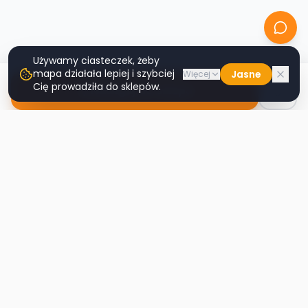
Używamy ciasteczek, żeby
mapa działała lepiej i szybciej
Jasne
Więcej
Cię prowadziła do sklepów.
Nawiguj do sklepu
Second
Handy
Największa mapa sklepów second-hand
w Polsce. Znajdź lumpeks w swoim
mieście.