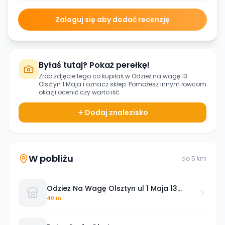
Zaloguj się aby dodać recenzję
Byłaś tutaj? Pokaż perełkę!
Zrób zdjęcie tego co kupiłaś w
Odzież na wagę 13
Olsztyn 1 Maja
i oznacz sklep. Pomożesz innym łowcom
okazji ocenić czy warto iść.
Dodaj znalezisko
W pobliżu
do
5
km
Odzież Na Wagę Olsztyn ul 1 Maja 13
BIKA13
40 m