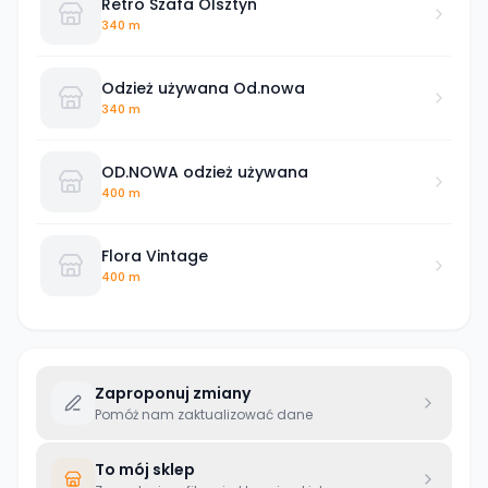
Retro Szafa Olsztyn
340 m
Odzież używana Od.nowa
340 m
OD.NOWA odzież używana
400 m
Flora Vintage
400 m
Zaproponuj zmiany
Pomóż nam zaktualizować dane
To mój sklep