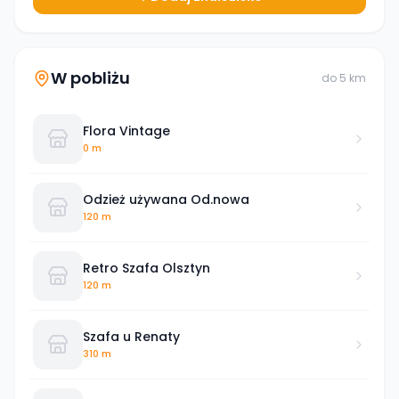
W pobliżu
do
5
km
Flora Vintage
0 m
Odzież używana Od.nowa
120 m
Retro Szafa Olsztyn
120 m
Szafa u Renaty
310 m