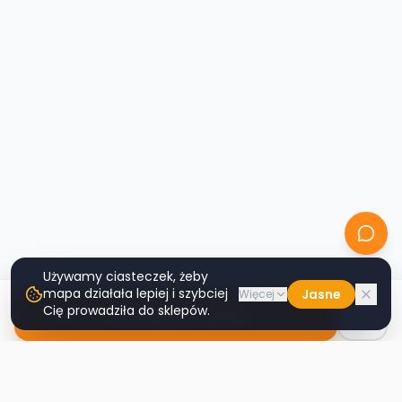
Używamy ciasteczek, żeby
mapa działała lepiej i szybciej
Jasne
Więcej
Cię prowadziła do sklepów.
Nawiguj do sklepu