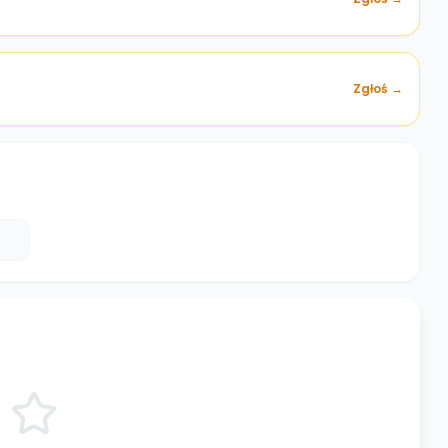
Zgłoś →