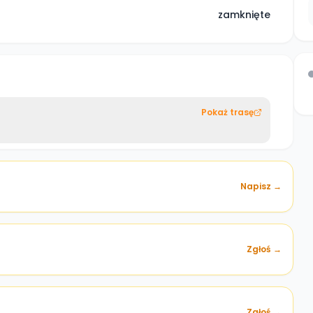
zamknięte
Pokaż trasę
Napisz →
Zgłoś →
)
Zgłoś →