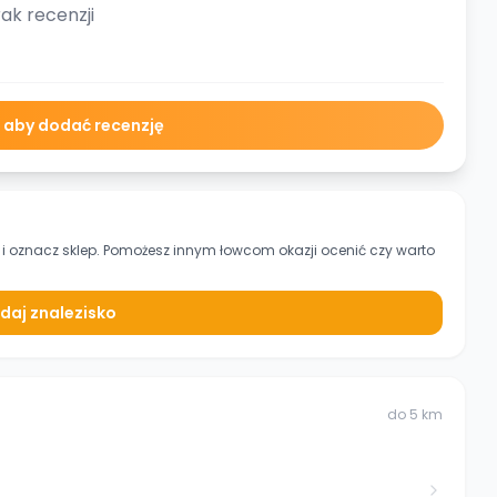
ak recenzji
ę aby dodać recenzję
i oznacz sklep. Pomożesz innym łowcom okazji ocenić czy warto
daj znalezisko
do
5
km