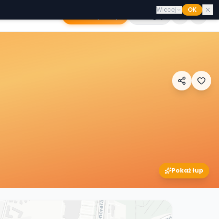
Wiecej
OK
Dodaj sklep
Zaloguj
Pokaż łup