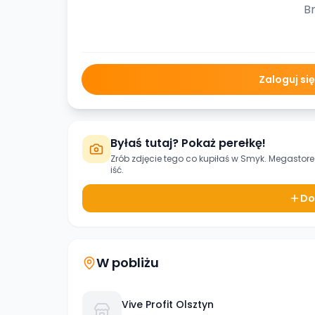
Br
Zaloguj si
Byłaś tutaj? Pokaż perełkę!
Zrób zdjęcie tego co kupiłaś w
Smyk. Megastore
iść.
Do
W pobliżu
Vive Profit Olsztyn