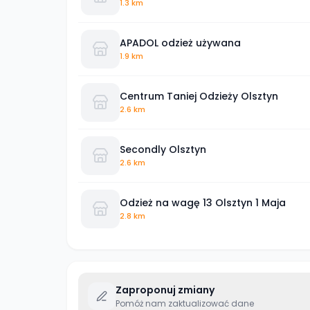
1.3 km
APADOL odzież używana
1.9 km
Centrum Taniej Odzieży Olsztyn
2.6 km
Secondly Olsztyn
2.6 km
Odzież na wagę 13 Olsztyn 1 Maja
2.8 km
Zaproponuj zmiany
Pomóż nam zaktualizować dane