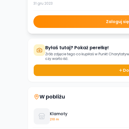
31 gru 2023
Zaloguj si
Byłaś tutaj? Pokaż perełkę!
Zrób zdjęcie tego co kupiłaś w
Punkt Charytaty
czy warto iść.
Do
W pobliżu
Klamoty
210 m