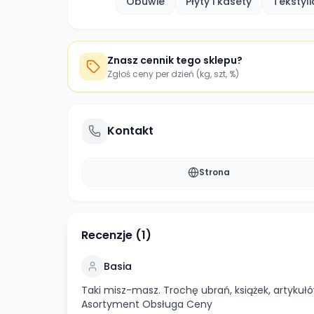
Obuwie
Płyty i kasety
Tekstyli
Znasz cennik tego sklepu?
Zgłoś ceny per dzień (kg, szt, %)
Kontakt
Strona
Recenzje (
1
)
Basia
Taki misz-masz. Trochę ubrań, książek, artyku
Asortyment Obsługa Ceny