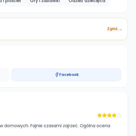
a i pościel
Gry i zabawki
Odzież dziecięca
Zgłoś →
Facebook
łów domowych. Fajnie czasami zajrzeć. Ogólna ocena