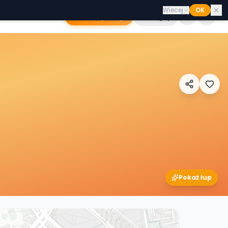
Wiecej
OK
Dodaj sklep
Zaloguj
Pokaż łup