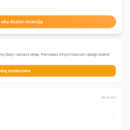
ę aby dodać recenzję
wny Dary
i oznacz sklep. Pomożesz innym łowcom okazji ocenić
daj znalezisko
do
5
km