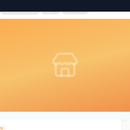
Cała Polska
Sklepy
Hurtownie
ny