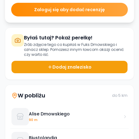
Zaloguj się aby dodać recenzję
Byłaś tutaj? Pokaż perełkę!
Zrób zdjęcie tego co kupiłaś w
Fuks Dmowskiego
i
oznacz sklep. Pomożesz innym łowcom okazji ocenić
czy warto iść.
Dodaj znalezisko
W pobliżu
do
5
km
Alise Dmowskiego
90 m
Biustolandia