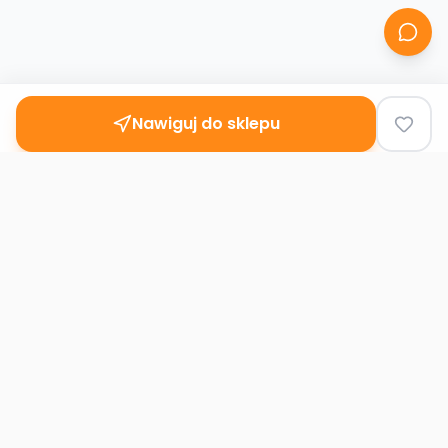
Nawiguj do sklepu
Second
Handy
Największa mapa sklepów second-hand
w Polsce. Znajdź lumpeks w swoim
mieście.