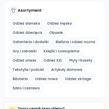
Asortyment
Odzież damska
Odzież męska
Odzież dziecięca
Obuwie
Galanteria i dodatki
Bielizna i odzież nocna
Gry i zabawki
Książki i czasopisma
Odzież unisex
Odzież XXL
Płyty i kasety
Tekstylia i pościel
Artykuły domowe
Biżuteria
Odzież nowa
Odzież vintage
Szkło i zastawa
Znasz cennik tego sklepu?