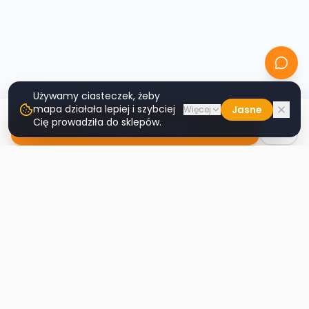
Używamy ciasteczek, żeby
mapa działała lepiej i szybciej
Jasne
Więcej
Cię prowadziła do sklepów.
Nawiguj do sklepu
Second
Handy
Największa mapa sklepów second-hand
w Polsce. Znajdź lumpeks w swoim
mieście.