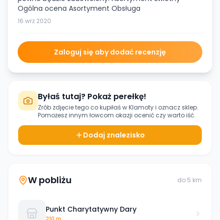
Ogólna ocena Asortyment Obsługa
16 wrz 2020
Zaloguj się aby dodać recenzję
Byłaś tutaj? Pokaż perełkę!
Zrób zdjęcie tego co kupiłaś w
Klamoty
i oznacz sklep.
Pomożesz innym łowcom okazji ocenić czy warto iść.
Dodaj znalezisko
W pobliżu
do
5
km
Punkt Charytatywny Dary
210 m