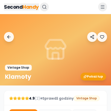
Przejdz do tresci
Second
Handy
Vintage Shop
Klamoty
Pokaż łup
4.9
(
2
)
Sprawdź godziny
Vintage Shop