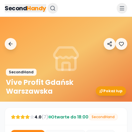
Przejdz do tresci
Second
Handy
SecondHand
Vive Profit Gdańsk
Warszawska
Pokaż łup
4.0
(
7
)
Otwarte do 18:00
SecondHand