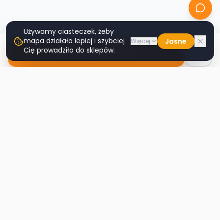
Używamy ciasteczek, żeby
mapa działała lepiej i szybciej
Jasne
Więcej
Cię prowadziła do sklepów.
Nawiguj do sklepu
Second
Handy
Największa mapa sklepów second-hand
w Polsce. Znajdź lumpeks w swoim
mieście.
Nawigacja