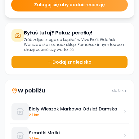
Zaloguj się aby dodać recenzję
Byłaś tutaj? Pokaż perełkę!
Zrób zdjęcie tego co kupiłaś w
Vive Profit Gdańsk
Warszawska
i oznacz sklep. Pomożesz innym łowcom
okazji ocenić czy warto iść.
Dodaj znalezisko
W pobliżu
do
5
km
Biały Wieszak Markowa Odzież Damska
2.1 km
Szmatki Matki
2.1 km