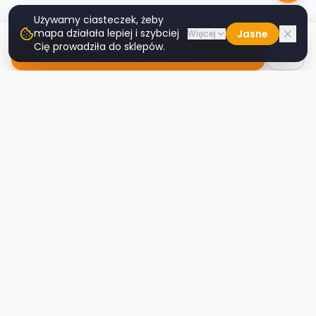
Używamy ciasteczek, żeby
mapa działała lepiej i szybciej
Jasne
Więcej
Cię prowadziła do sklepów.
Nawiguj do sklepu
Second
Handy
Największa mapa sklepów second-hand
w Polsce. Znajdź lumpeks w swoim
mieście.
Nawigacja
Strona główna