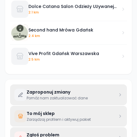
Dolce Catana Salon Odzieży Używanej
Gdańsk
2.1 km
Second hand Mrówa Gdańsk
2.4 km
Vive Profit Gdańsk Warszawska
2.5 km
Zaproponuj zmiany
Pomóż nam zaktualizować dane
To mój sklep
Zarządzaj profilem i aktywuj pakiet
Zgłoś problem