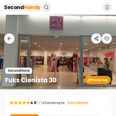
Przejdz do tresci
Second
Handy
SecondHand
Fuks Cienista 30
Pokaż łup
4.9
(
3
)
Zamknięte
SecondHand