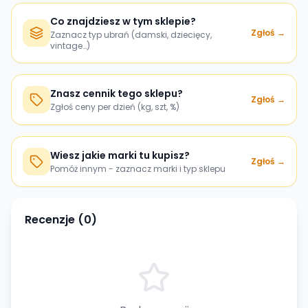
Co znajdziesz w tym sklepie?
Zgłoś →
Zaznacz typ ubrań (damski, dziecięcy,
vintage…)
Znasz cennik tego sklepu?
Zgłoś →
Zgłoś ceny per dzień (kg, szt, %)
Wiesz jakie marki tu kupisz?
Zgłoś →
Pomóż innym - zaznacz marki i typ sklepu
Recenzje (
0
)