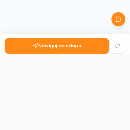
Nawiguj do sklepu
Second
Handy
Największa mapa sklepów second-hand
w Polsce. Znajdź lumpeks w swoim
mieście.