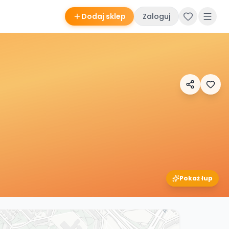
Dodaj sklep
Zaloguj
Pokaż łup