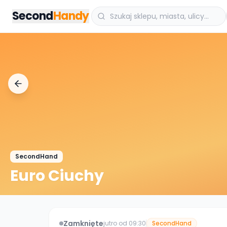
Przejdz do tresci
Second
Handy
SecondHand
Euro Ciuchy
Zamknięte
jutro od 09:30
SecondHand