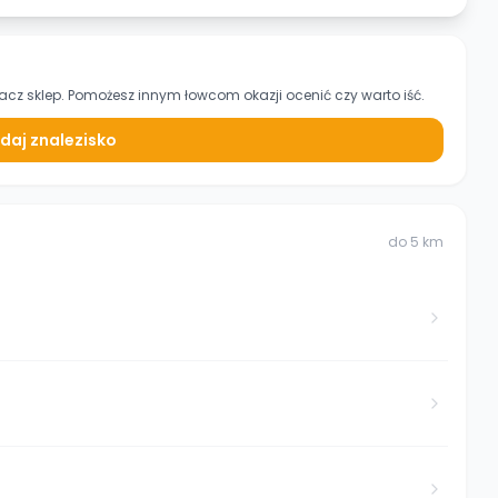
acz sklep. Pomożesz innym łowcom okazji ocenić czy warto iść.
daj znalezisko
do
5
km